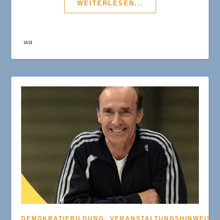
WEITERLESEN...
wa
,
,
DEMOKRATIEBILDUNG
VERANSTALTUNGSHINWEIS