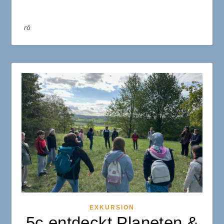
rö
EXKURSION
5c entdeckt Planeten &