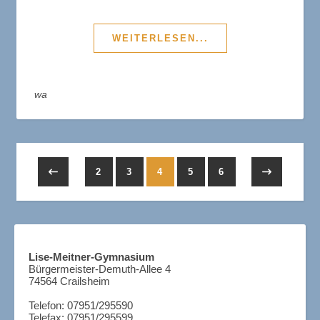
WEITERLESEN...
wa
2
3
4
5
6
.
Lise-Meitner-Gymnasium
Bürgermeister-Demuth-Allee 4
74564 Crailsheim
.
Telefon: 07951/295590
Telefax: 07951/295599