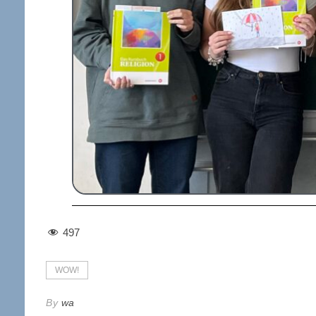
497
WOW!
By
wa