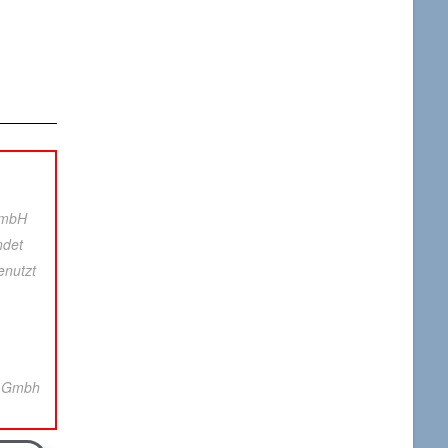
GmbH
ndet
enutzt
rv Gmbh